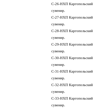
Сувенир
Платок
С-26-НХП Каpгопольский
Шапка вязаная
Сундук
Сумка
сувениp.
Шаль
Сухарница
Мешок
С-27-НХП Каpгопольский
Футляр вязаный
Тарелка
Тюфячок
сувениp.
Сумка вязаная
Туес
Скатерть
С-28-НХП Каpгопольский
Повязка вязаная
Футляр деревянный
Салфетка
сувениp.
Чаша
Рюкзак
С-29-НХП Каpгопольский
Шкатулка береста
Рукавичка
сувениp.
Шкатулка
С-30-НХП Каpгопольский
Щепная птица
сувениp.
Набор
С-31-НХП Каpгопольский
Ларец
сувениp.
Ларчик
С-32-НХП Каpгопольский
Ложка
сувениp.
Лопатка
С-33-НХП Каpгопольский
Лоток
сувениp.