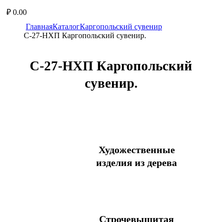
₽
0.00
Главная
Каталог
Каргопольский сувенир
С-27-НХП Каpгопольский сувениp.
С-27-НХП Каpгопольский
сувениp.
Художественные
изделия из дерева
Блюдо
Блюдо с солонкой
Бочонок
Строчевышитая