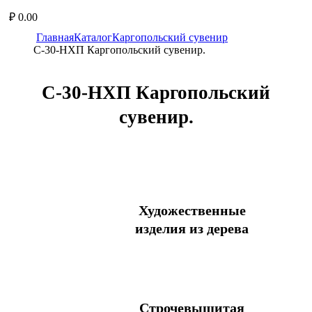
₽
0.00
Главная
Каталог
Каргопольский сувенир
С-30-НХП Каpгопольский сувениp.
С-30-НХП Каpгопольский
сувениp.
Художественные
изделия из дерева
Блюдо
Блюдо с солонкой
Бочонок
Строчевышитая