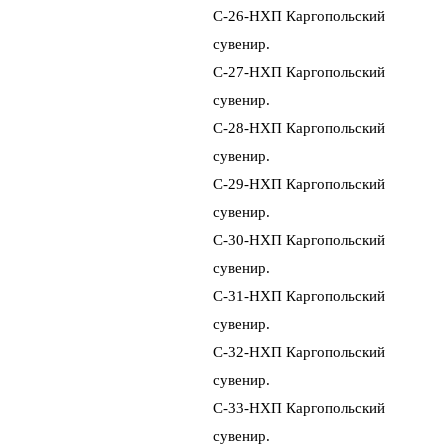
Сувенир
Платок
С-26-НХП Каpгопольский
Шапка вязаная
Сундук
Сумка
сувениp.
Шаль
Сухарница
Мешок
С-27-НХП Каpгопольский
Футляр вязаный
Тарелка
Тюфячок
сувениp.
Сумка вязаная
Туес
Скатерть
С-28-НХП Каpгопольский
Повязка вязаная
Футляр деревянный
Салфетка
сувениp.
Чаша
Рюкзак
С-29-НХП Каpгопольский
Шкатулка береста
Рукавичка
сувениp.
Шкатулка
С-30-НХП Каpгопольский
Щепная птица
сувениp.
Набор
С-31-НХП Каpгопольский
Ларец
сувениp.
Ларчик
С-32-НХП Каpгопольский
Ложка
сувениp.
Лопатка
С-33-НХП Каpгопольский
Лоток
сувениp.