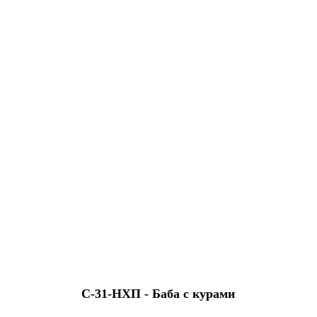
С-31-HХП - Баба с курами