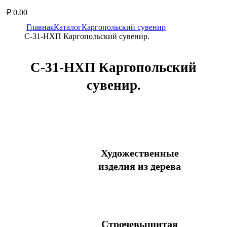
₽
0.00
Главная
Каталог
Каргопольский сувенир
С-31-НХП Каpгопольский сувениp.
С-31-НХП Каpгопольский
сувениp.
Художественные
изделия из дерева
Блюдо
Блюдо с солонкой
Бочонок
Строчевышитая