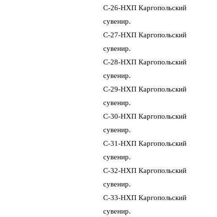
Сувенир
Платок
С-26-НХП Каpгопольский
Шапка вязаная
Сундук
Сумка
сувениp.
Шаль
Сухарница
Мешок
С-27-НХП Каpгопольский
Футляр вязаный
Тарелка
Тюфячок
сувениp.
Сумка вязаная
Туес
Скатерть
С-28-НХП Каpгопольский
Повязка вязаная
Футляр деревянный
Салфетка
сувениp.
Чаша
Рюкзак
С-29-НХП Каpгопольский
Шкатулка береста
Рукавичка
сувениp.
Шкатулка
С-30-НХП Каpгопольский
Щепная птица
сувениp.
Набор
С-31-НХП Каpгопольский
Ларец
сувениp.
Ларчик
С-32-НХП Каpгопольский
Ложка
сувениp.
Лопатка
С-33-НХП Каpгопольский
Лоток
сувениp.