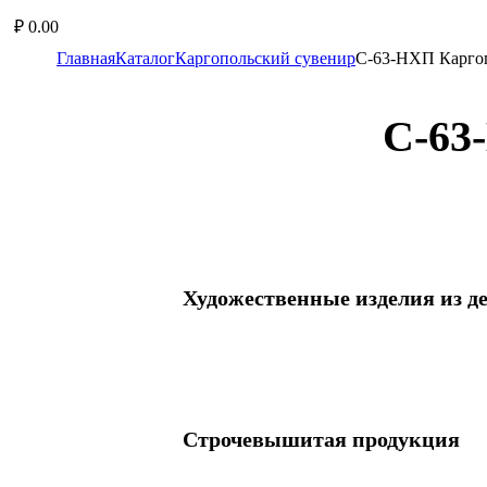
₽
0.00
Главная
Каталог
Каргопольский сувенир
С-63-НХП Каpгоп
С-63
Художественные изделия из д
Блюдо
Блюдо с солонкой
Бочонок
Строчевышитая продукция
Брелок
Вешалка