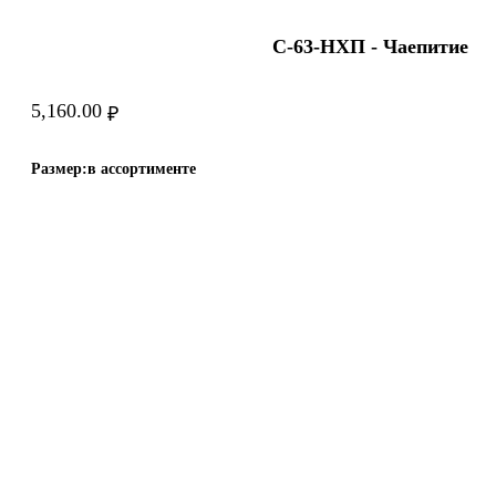
Наблюдник
С-63-HХП - Чаепитие
Скамейка
Пасочница
5,160.00
₽
Поварешка
Поднос
Размер:
в ассортименте
Подставка
Полка
Половник