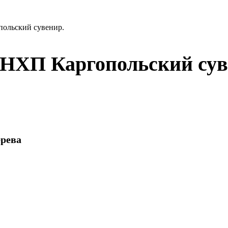
ольский сувениp.
-НХП Каpгопольский сув
ерева