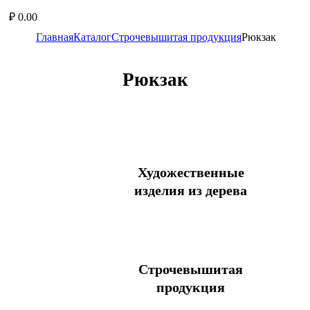
₽
0.00
Главная
Каталог
Строчевышитая продукция
Рюкзак
Рюкзак
Художественные
изделия из дерева
Блюдо
Блюдо с солонкой
Бочонок
Строчевышитая
Брелок
продукция
Вешалка