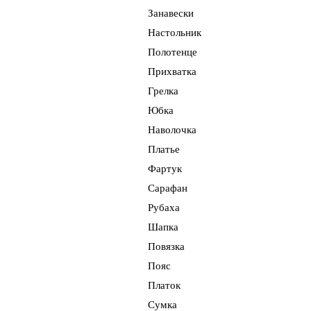
Доска
Занавески
Карандашница
Настольник
Короб береста
Полотенце
Кружка
Прихватка
Коробушка
Грелка
Короб
Юбка
Комплект
Наволочка
Ковш
Платье
Ключ
Фартук
Складень
Сарафан
Ящик
Рубаха
Солонка
Шапка
Спичечница
Повязка
Ступка с пестиком
Пояс
Сувенир
Платок
Сундук
Сумка