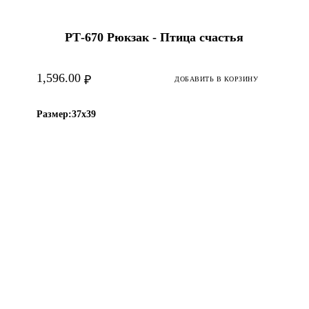
С-32-НХП Каpгопольский
сувениp.
РТ-670 Рюкзак - Птица счастья
С-33-НХП Каpгопольский
сувениp.
1,596.00
₽
ДОБАВИТЬ В КОРЗИНУ
С-63-НХП Каpгопольский
сувениp.
Размер:
37х39