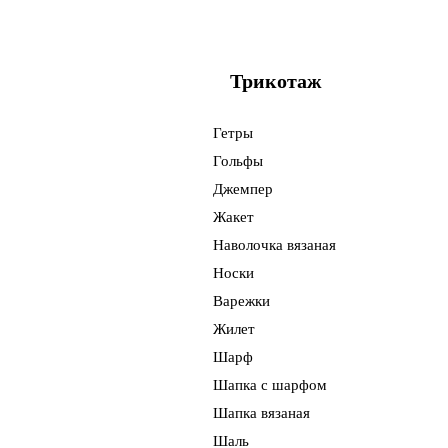
Доска
Занавески
Карандашница
Настольник
Короб береста
Полотенце
Трикотаж
Кружка
Прихватка
Коробушка
Грелка
Гетры
Короб
Юбка
Гольфы
Комплект
Наволочка
Джемпер
Ковш
Платье
Жакет
Ключ
Фартук
Наволочка вязаная
Складень
Сарафан
Носки
Ящик
Рубаха
Варежки
Солонка
Шапка
Жилет
Спичечница
Повязка
Шарф
Ступка с пестиком
Пояс
Шапка с шарфом
Сувенир
Платок
Шапка вязаная
Сундук
Сумка
Шаль