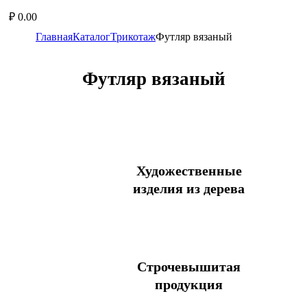
₽
0.00
Главная
Каталог
Трикотаж
Футляр вязаный
Футляр вязаный
Художественные
изделия из дерева
Блюдо
Блюдо с солонкой
Бочонок
Строчевышитая
Брелок
продукция
Вешалка