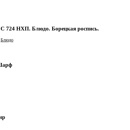
С 724 НХП. Блюдо. Борецкая роспись.
Блюдо
Шарф
ир