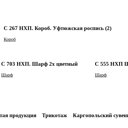
С 267 НХП. Короб. Уфтюжская роспись (2)
Короб
С 703 НХП. Шарф 2х цветный
С 555 НХП 
Шарф
Шарф
тая продукция
Трикотаж
Каргопольский сувен