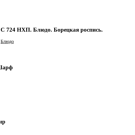
С 724 НХП. Блюдо. Борецкая роспись.
Блюдо
Шарф
ир