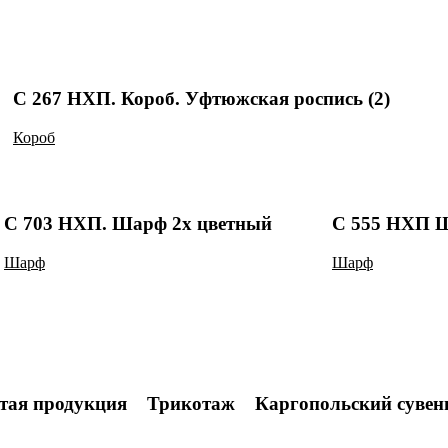
С 267 НХП. Короб. Уфтюжская роспись (2)
Короб
С 703 НХП. Шарф 2х цветный
С 555 НХП 
Шарф
Шарф
тая продукция
Трикотаж
Каргопольский сувен