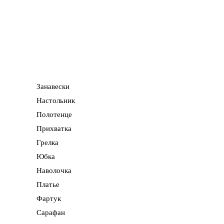
Блюдо с солонкой
Бочонок
Брелок
Вешалка
Доска
Карандашница
Занавески
Короб береста
Настольник
Кружка
Полотенце
Коробушка
Прихватка
Короб
Грелка
Комплект
Юбка
Ковш
Наволочка
Ключ
Платье
Складень
Фартук
Ящик
Сарафан
Солонка